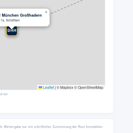
×
 München Großhadern
1a, Schäftlarn
DHH
Leaflet
|
© Mapbox © OpenStreetMap
–60 km
ch. Weitergabe nur mit schriftlicher Zustimmung der Rost Immobilien