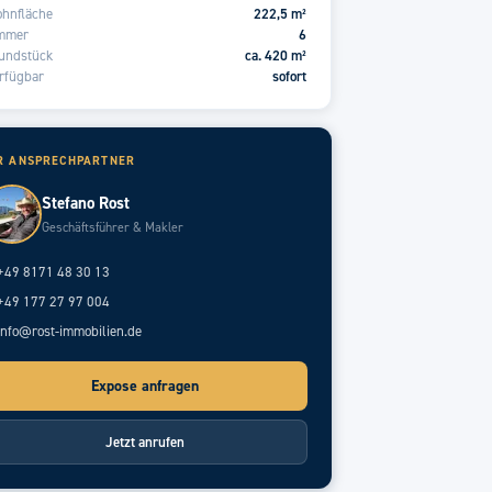
hnfläche
222,5 m²
mmer
6
undstück
ca. 420 m²
rfügbar
sofort
R ANSPRECHPARTNER
Stefano Rost
Geschäftsführer & Makler
+49 8171 48 30 13
+49 177 27 97 004
info@rost-immobilien.de
Expose anfragen
Jetzt anrufen