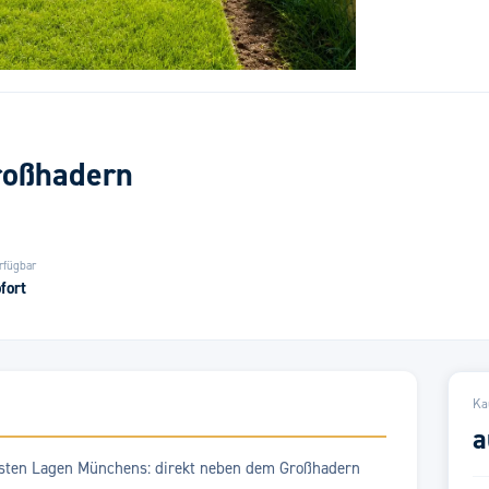
roßhadern
rfügbar
fort
Ka
a
testen Lagen Münchens: direkt neben dem Großhadern