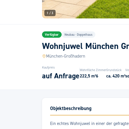
1 /
3
Verfügbar
Neubau · Doppelhaus
Wohnjuwel München G
München-Großhadern
Kaufpreis
Wohnfläche
Zimmer
Grundstück
Ve
auf Anfrage
222,5 m²
6
ca. 420 m²
so
Objektbeschreibung
Ein echtes Wohnjuwel in einer der gefrag