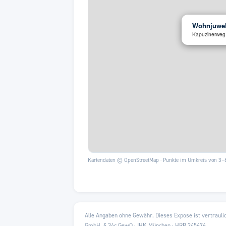
Wohnjuwel
Kapuzinerweg 
Kartendaten © OpenStreetMap · Punkte im Umkreis von 3
Alle Angaben ohne Gewähr. Dieses Expose ist vertrauli
GmbH. § 34c GewO · IHK München · HRB 245676.