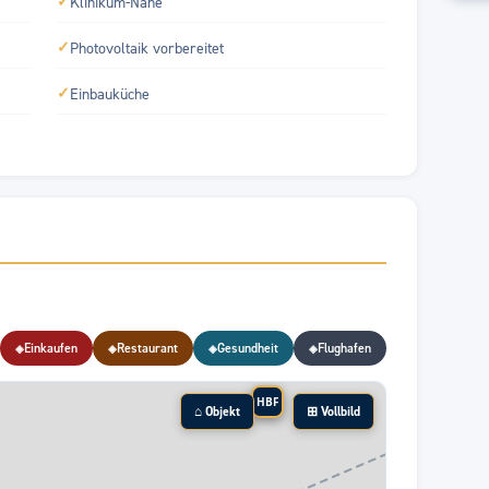
✓
Klinikum-Nähe
✓
Photovoltaik vorbereitet
✓
Einbauküche
Einkaufen
Restaurant
Gesundheit
Flughafen
◈
◈
◈
◈
HBF
⌂ Objekt
⊞ Vollbild