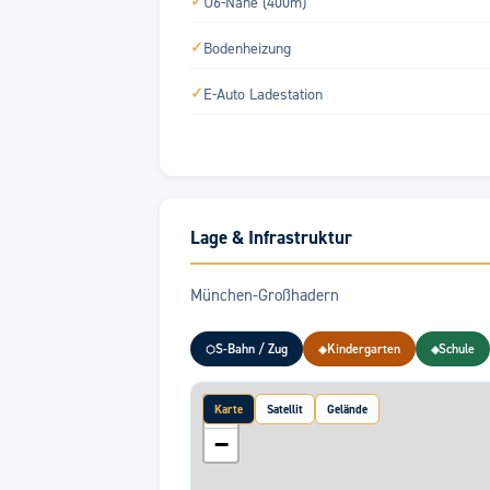
✓
U6-Nähe (400m)
✓
Bodenheizung
✓
E-Auto Ladestation
Lage & Infrastruktur
München-Großhadern
S-Bahn / Zug
Kindergarten
Schule
⬡
◈
◈
+
Karte
Satellit
Gelände
−