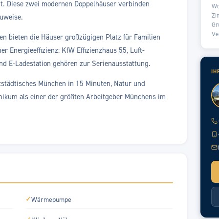
nt. Diese zwei modernen Doppelhäuser verbinden
Wo
Zi
uweise.
Gr
Ve
en bieten die Häuser großzügigen Platz für Familien
er Energieeffizienz: KfW Effizienzhaus 55, Luft-
d E-Ladestation gehören zur Serienausstattung.
IH
ltstädtisches München in 15 Minuten, Natur und
inikum als einer der größten Arbeitgeber Münchens im
✓
Wärmepumpe