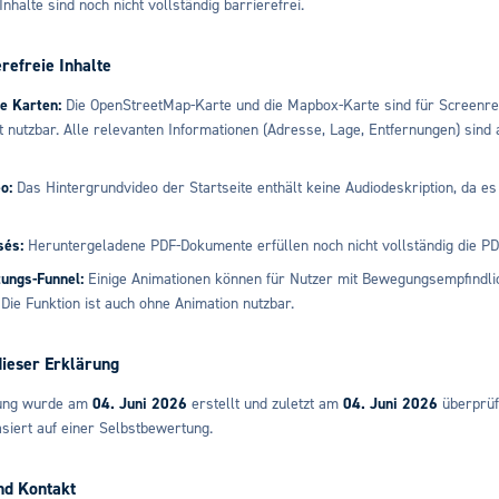
Inhalte sind noch nicht vollständig barrierefrei.
erefreie Inhalte
ve Karten:
Die OpenStreetMap-Karte und die Mapbox-Karte sind für Screenr
 nutzbar. Alle relevanten Informationen (Adresse, Lage, Entfernungen) sind 
o:
Das Hintergrundvideo der Startseite enthält keine Audiodeskription, da es
sés:
Heruntergeladene PDF-Dokumente erfüllen noch nicht vollständig die 
ungs-Funnel:
Einige Animationen können für Nutzer mit Bewegungsempfindlic
 Die Funktion ist auch ohne Animation nutzbar.
dieser Erklärung
rung wurde am
04. Juni 2026
erstellt und zuletzt am
04. Juni 2026
überprüft
siert auf einer Selbstbewertung.
nd Kontakt