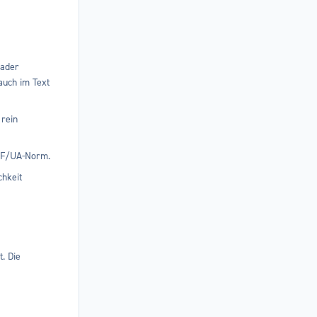
eader
auch im Text
 rein
PDF/UA-Norm.
hkeit
. Die